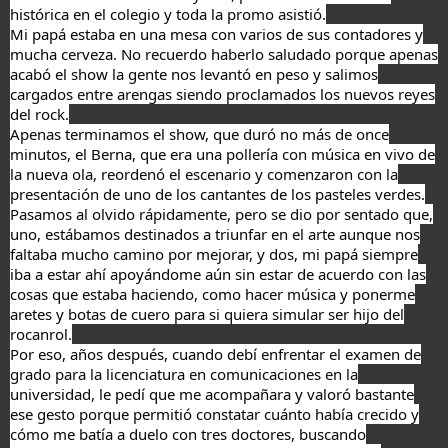
histórica en el colegio y toda la promo asistió.
Mi papá estaba en una mesa con varios de sus contadores y
mucha cerveza. No recuerdo haberlo saludado porque apenas
acabó el show la gente nos levantó en peso y salimos
cargados entre arengas siendo proclamados los nuevos reyes
del rock.
Apenas terminamos el show, que duró no más de once
minutos, el Berna, que era una pollería con música en vivo de
la nueva ola, reordenó el escenario y comenzaron con la
presentación de uno de los cantantes de los pasteles verdes.
Pasamos al olvido rápidamente, pero se dio por sentado que,
uno, estábamos destinados a triunfar en el arte aunque nos
faltaba mucho camino por mejorar, y dos, mi papá siempre
iba a estar ahí apoyándome aún sin estar de acuerdo con las
cosas que estaba haciendo, como hacer música y ponerme
aretes y botas de cuero para si quiera simular ser hijo del
rocanrol.
Por eso, años después, cuando debí enfrentar el examen de
grado para la licenciatura en comunicaciones en la
universidad, le pedí que me acompañara y valoró bastante
ese gesto porque permitió constatar cuánto había crecido y
cómo me batía a duelo con tres doctores, buscando