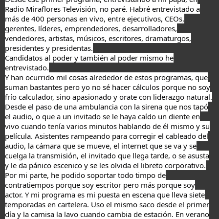
Radio Miraflores Televisión, no paré. Habré entrevistado a
más de 400 personas en vivo, entre ejecutivos, CEOs,
gerentes, líderes, emprendedores, desarrolladores,
vendedores, artistas, músicos, escritores, dramaturgos,
presidentes y presidentas.
Candidatos al poder y también al poder mismo he
entrevistado.
Y han ocurrido mil cosas alrededor de estos programas, que
suman bastantes pero yo no sé hacer cálculos porque no soy
frío calculador, sino apasionado y orate con liderazgo natural.
Desde el paso de una ambulancia con la sirena que nos tapó
el audio, o que a un invitado se le haya caído un diente en
vivo cuando tenía varios minutos hablando de él mismo y su
película. Asistentes rampeando para corregir el cableado del
audio, la cámara que se mueve, el internet que se va y se
cuelga la transmisión, el invitado que llega tarde, o se asusta
y le da pánico escenico y se les olvida el libreto corporativo.
Por mi parte, he podido soportar todo timpo de
contratiempos porque soy escritor pero más porque soy
actor. Y mi programa es mi puesta en escena que lleva siete
temporadas en cartelera. Uso el mismo saco desde el primer
día y la camisa la lavo cuando cambia de estación. En verano