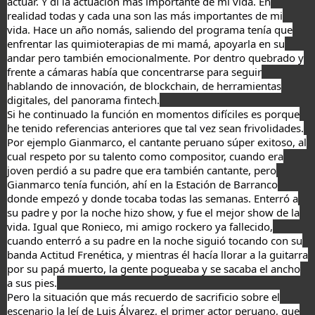
actuar. Y di la actuación más importante de mi vida. En
realidad todas y cada una son las más importantes de mi
vida. Hace un año nomás, saliendo del programa tenía que
enfrentar las quimioterapias de mi mamá, apoyarla en su
andar pero también emocionalmente. Por dentro quebrado y
frente a cámaras había que concentrarse para seguir
hablando de innovación, de blockchain, de herramientas
digitales, del panorama fintech.
Si he continuado la función en momentos difíciles es porque
he tenido referencias anteriores que tal vez sean frivolidades.
Por ejemplo Gianmarco, el cantante peruano súper exitoso, al
cual respeto por su talento como compositor, cuando era
joven perdió a su padre que era también cantante, pero
Gianmarco tenía función, ahí en la Estación de Barranco
donde empezó y donde tocaba todas las semanas. Enterró a
su padre y por la noche hizo show, y fue el mejor show de la
vida. Igual que Ronieco, mi amigo rockero ya fallecido,
cuando enterró a su padre en la noche siguió tocando con su
banda Actitud Frenética, y mientras él hacía llorar a la guitarra
por su papá muerto, la gente pogueaba y se sacaba el ancho
a sus pies.
Pero la situación que más recuerdo de sacrificio sobre el
escenario la leí de Luis Álvarez, el primer actor peruano, que