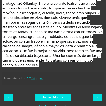
protagonizó Ollantay. En plena obra de teatro, que en ese
entonces todos hacían todo, los que actuaban también
movían la escenografía, el telón, luces, todos eran pulpos. Y
en una situación en vivo, don Luis Álvarez tenía que
maniobrar las sogas del telón, pero su dedo se quedó
atascado entre las sogas y se anudó. Mientras el telón bajaba
sobre las tablas, su dedo se iba hacia arriba con las sogas. Sin
embargo, ensangrentado y mutilado, don Luis siguió la
actuación con un trapo en la mano que cada vez más se
cargaba de sangre, dándole mayor crudeza y realismo a la
actuación. Que fue la mejor de su vida, pero también fue una
más de su dilatada trayectoria. Una función más de un largo
camino que es emprender tu trabajo con pasión incluso
dando la vida por ella.
barrunto
a la/s
12:02 p.m.
‹
›
Página Principal