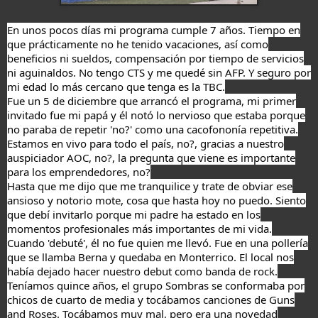
En unos pocos días mi programa cumple 7 años. Tiempo en
que prácticamente no he tenido vacaciones, así como
beneficios ni sueldos, compensación por tiempo de servicios
ni aguinaldos. No tengo CTS y me quedé sin AFP. Y seguro por
mi edad lo más cercano que tenga es la TBC.
Fue un 5 de diciembre que arrancó el programa, mi primer
invitado fue mi papá y él notó lo nervioso que estaba porque
no paraba de repetir 'no?' como una cacofononía repetitiva.
Estamos en vivo para todo el país, no?, gracias a nuestro
auspiciador AOC, no?, la pregunta que viene es importante
para los emprendedores, no?
Hasta que me dijo que me tranquilice y trate de obviar ese
ansioso y notorio mote, cosa que hasta hoy no puedo. Siento
que debí invitarlo porque mi padre ha estado en los
momentos profesionales más importantes de mi vida.
Cuando 'debuté', él no fue quien me llevó. Fue en una pollería
que se llamba Berna y quedaba en Monterrico. El local nos
había dejado hacer nuestro debut como banda de rock.
Teníamos quince años, el grupo Sombras se conformaba por
chicos de cuarto de media y tocábamos canciones de Guns
and Roses. Tocábamos muy mal, pero era una novedad