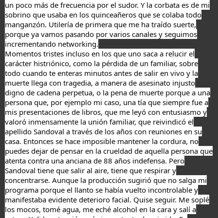
un poco más de frecuencia por el sudor. Y la corbata es de mi
sobrino que usaba en los quinceañeros que se colaba todo
manganzón. Utilería de primera que me ha traído suerte,
porque ya vamos pasando por varios canales y seguimos
incrementando networking.
Momentos tristes incluso en los que uno saca a relucir el
carácter histriónico, como la pérdida de un familiar, sobre
todo cuando te enteras minutos antes de salir en vivo y la
muerte llega con tragedia, a manera de asesinato injusto
digno de cadena perpetua, o la pena de muerte porque a una
persona que, por ejemplo mi caso, una tía que siempre fue a
mis presentaciones de libros, que me leyó con entusiasmo y
valoró inmensamente la unión familiar, que reivindicó el
apellido Sandoval a través de los años con reuniones en su
casa. Entonces se hace imposible mantener la cordura, no
puedes dejar de pensar en la crueldad de aquella persona que
atenta contra una anciana de 88 años indefensa. Pero
Sandoval tiene que salir al aire, tiene que respirar y
concentrarse. Aunque la producción sugirió que no salga mi
programa porque el llanto se había vuelto incontrolable y
manifestaba evidente deterioro facial. Quise seguir. Me soplé
los mocos, tomé agua, me eché alcohol en la cara y salí a