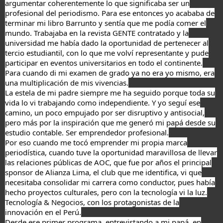
argumentar coherentemente lo que significaba ser un
profesional del periodismo. Para ese entonces yo acababa de
terminar mi libro Barrunto y sentía que me podía comer el
mundo. Trabajaba en la revista GENTE contratado y la
universidad me había dado la oportunidad de pertenecer al
tercio estudiantil, con lo que me volví representante y pude
participar en eventos universitarios en todo el continente.
Para cuando di mi examen de grado ya no era yo mismo, era
una multiplicación de mis vivencias.
La estela de mi padre siempre me ha seguido porque toda su
vida lo vi trabajando como independiente. Y yo seguí ese
camino, un poco empujado por ser disruptivo y antisocial,
pero más por la inspiración que me generó mi papá desde su
estudio contable. Ser emprendedor profesional.
Por eso cuando me tocó emprender mi propia marca
periodística, cuando tuve la oportunidad maravillosa de llevar
las relaciones públicas de AOC, que fue por años el principal
sponsor de Alianza Lima, el club que me identifica, vi que
necesitaba consolidar mi carrera como conductor, pues había
hecho proyectos culturales, pero con la tecnología vi la luz.
Tecnología & Negocios, con los protagonistas de la
innovación en el Perú.
Desde ese primer programa, entrevistando a mi papá, en